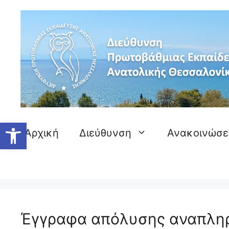
Μετάβαση
σε
περιεχόμενο
Ανοίξτε τη γραμμή εργαλείων
Αρχική
Διεύθυνση
Ανακοινώσε
Έγγραφα απόλυσης αναπλη