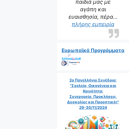
παιδιά μας με
αγάπη και
ευαισθησία, πέρα…
“Η δα
πλήρης εμπειρία
Ευρωπαϊκά Προγράμματα
2ο Πανελλήνιο Συνέδριο:
"Σχολείο, Οικογένεια και
Κοινότητα:
Συνεργασία, Προκλήσεις,
Δυσκολίες και Προοπτικές"
29-30/11/2024