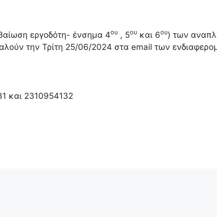
ου
ου
ου
βαίωση εργοδότη- ένσημα 4
, 5
και 6
) των αναπ
ταλούν την Τρίτη 25/06/2024 στα email των ενδιαφερο
31 και 2310954132