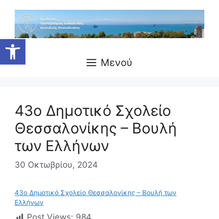
Μετάβαση
σε
περιεχόμενο
Ανοίξτε τη γραμμή εργαλείων
Μενού
43ο Δημοτικό Σχολείο
Θεσσαλονίκης – Βουλή
των Ελλήνων
30 Οκτωβρίου, 2024
43ο Δημοτικό Σχολείο Θεσσαλονίκης – Βουλή των
Ελλήνων
Post Views:
984