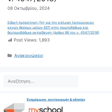
08 Οκτωβρίου, 2024
Ειδική πρόσκληση (1η) για την κάλυψη λειτουργικών
κενών θέσεων μελών ΕΕΠ στην πρωτοβάθμια και
δευτεροβάθμια εκπαίδευση (άρθρο 86 του ν. 4547/2018)
Post Views:
1,893
Κατηγορίες
Ανακοινώσεις
Search
Ενημέρωση, συντονισμός & οδηγίες