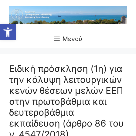
Μετάβαση
σε
περιεχόμενο
Ανοίξτε τη γραμμή εργαλείων
Μενού
Ειδική πρόσκληση (1η) για
την κάλυψη λειτουργικών
κενών θέσεων μελών ΕΕΠ
στην πρωτοβάθμια και
δευτεροβάθμια
εκπαίδευση (άρθρο 86 του
ν. 4547/2018)