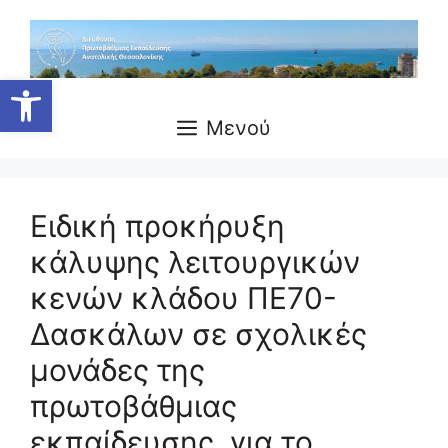
Μετάβαση
σε
περιεχόμενο
Ανοίξτε τη γραμμή εργαλείων
Μενού
Ειδική προκήρυξη
κάλυψης λειτουργικών
κενών κλάδου ΠΕ70-
Δασκάλων σε σχολικές
μονάδες της
πρωτοβάθμιας
εκπαίδευσης, για το