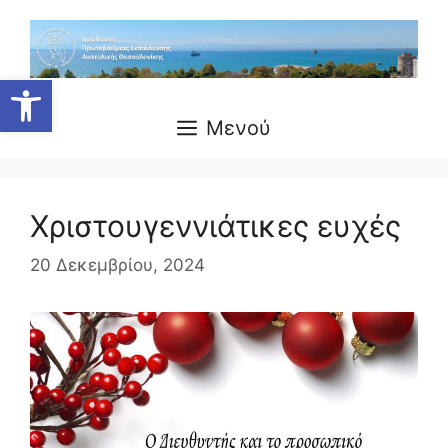
Μετάβαση
σε
περιεχόμενο
Ανοίξτε τη γραμμή εργαλείων
Μενού
Χριστουγεννιάτικες ευχές
20 Δεκεμβρίου, 2024