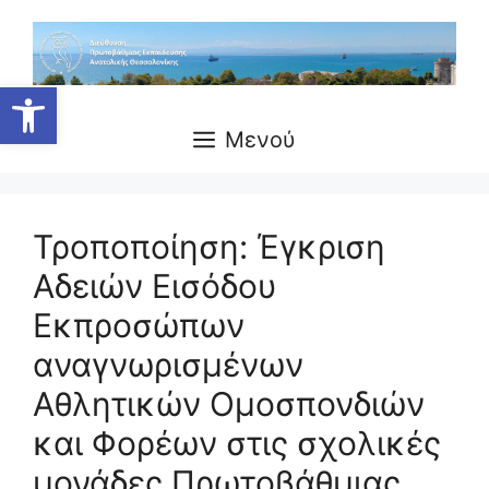
Μετάβαση
σε
περιεχόμενο
Ανοίξτε τη γραμμή εργαλείων
Μενού
Τροποποίηση: Έγκριση
Αδειών Εισόδου
Εκπροσώπων
αναγνωρισμένων
Αθλητικών Ομοσπονδιών
και Φορέων στις σχολικές
μονάδες Πρωτοβάθμιας