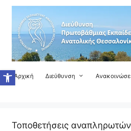
Ανοίξτε τη γραμμή εργαλείων
Αρχική
Διεύθυνση
Ανακοινώσε
Τοποθετήσεις αναπληρωτώ