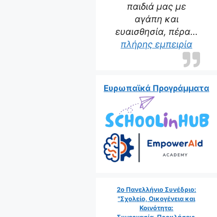
παιδιά μας με
αγάπη και
ευαισθησία, πέρα…
πλήρης εμπειρία
Ευρωπαϊκά Προγράμματα
2ο Πανελλήνιο Συνέδριο:
"Σχολείο, Οικογένεια και
Κοινότητα:
Συνεργασία, Προκλήσεις,