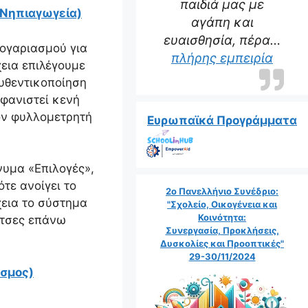
παιδιά μας με
 Νηπιαγωγεία)
αγάπη και
ευαισθησία, πέρα…
λογαριασμού για
“Η δα
πλήρης εμπειρία
χεια επιλέγουμε
Αυθεντικοποίηση
μφανιστεί κενή
τον φυλλομετρητή
Ευρωπαϊκά Προγράμματα
νυμα «Επιλογές»,
τε ανοίγει το
2ο Πανελλήνιο Συνέδριο:
εια το σύστημα
"Σχολείο, Οικογένεια και
Κοινότητα:
λίτσες επάνω
Συνεργασία, Προκλήσεις,
Δυσκολίες και Προοπτικές"
29-30/11/2024
εσμος)