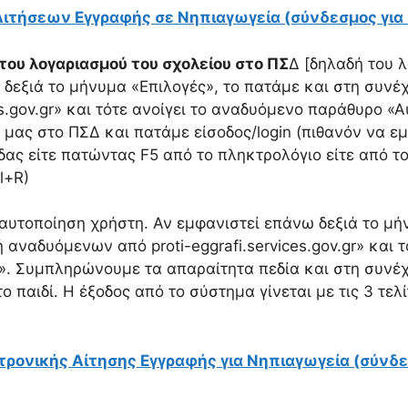
 Αιτήσεων Εγγραφής σε Νηπιαγωγεία (σύνδεσμος για
 του λογαριασμού του σχολείου στο ΠΣ
Δ [δηλαδή του 
ω δεξιά το μήνυμα «Επιλογές», το πατάμε και στη συνέ
s.gov.gr» και τότε ανοίγει το αναδυόμενο παράθυρο «
 μας στο ΠΣΔ και πατάμε είσοδος/login (πιθανόν να ε
ίδας είτε πατώντας F5 από το πληκτρολόγιο είτε από 
l+R)
αυτοποίηση χρήστη. Αν εμφανιστεί επάνω δεξιά το μή
αναδυόμενων από proti-eggrafi.services.gov.gr» και τό
. Συμπληρώνουμε τα απαραίτητα πεδία και στη συνέχ
ο παιδί. Η έξοδος από το σύστημα γίνεται με τις 3 τε
τρονικής Αίτησης Εγγραφής για Νηπιαγωγεία (σύνδ