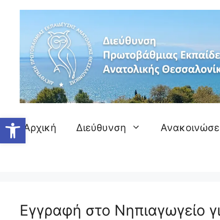
Μετάβαση
σε
περιεχόμενο
Ανοίξτε τη γραμμή εργαλείων
Αρχική
Διεύθυνση
Ανακοινώσε
Εγγραφή στο Νηπιαγωγείο γι