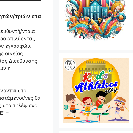
ητών/τριών στα
ιευθυντή/ντρια
δο επιλύονται,
ων εγγραφών.
ς οικείας
ίας Διεύθυνσης
ών ή
ύνονται στα
ϊστάμενοι/νες θα
ς στα τηλέφωνα
Ε΄ –