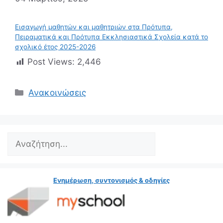
Εισαγωγή μαθητών και μαθητριών στα Πρότυπα,
Πειραματικά και Πρότυπα Εκκλησιαστικά Σχολεία κατά το
σχολικό έτος 2025-2026
Post Views:
2,446
Κατηγορίες
Ανακοινώσεις
Search
Ενημέρωση, συντονισμός & οδηγίες