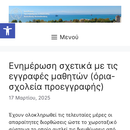
Μετάβαση
σε
περιεχόμενο
Ανοίξτε τη γραμμή εργαλείων
Μενού
Ενημέρωση σχετικά με τις
εγγραφές μαθητών (όρια-
σχολεία προεγγραφής)
17 Μαρτίου, 2025
Έχουν ολοκληρωθεί τις τελευταίες μέρες οι
απαραίτητες διορθώσεις ώστε το χωροταξικό
σύστημα το οποίο αντλεί τις διευθύνσεις από