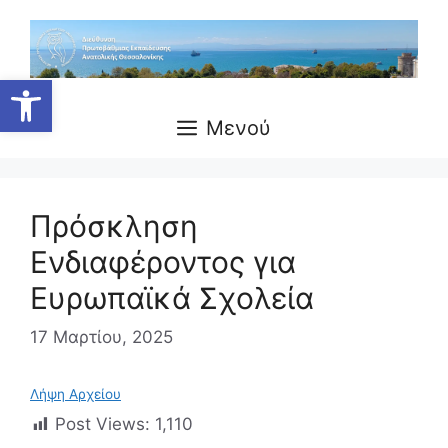
Μετάβαση
σε
περιεχόμενο
Ανοίξτε τη γραμμή εργαλείων
Μενού
Πρόσκληση
Ενδιαφέροντος για
Ευρωπαϊκά Σχολεία
17 Μαρτίου, 2025
Λήψη Αρχείου
Post Views:
1,110