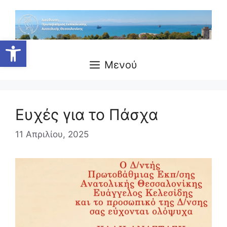
Μετάβαση
σε
περιεχόμενο
Ανοίξτε τη γραμμή εργαλείων
Μενού
Ευχές για το Πάσχα
11 Απριλίου, 2025