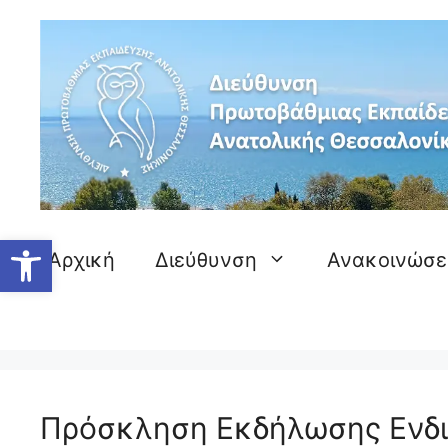
Μετάβαση
σε
περιεχόμενο
Ανοίξτε τη γραμμή εργαλείων
Αρχική
Διεύθυνση
Ανακοινώσε
Πρόσκληση Εκδήλωσης Ενδι