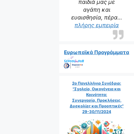
παιδιά μας με
αγάπη και
ευαισθησία, πέρα…
“Η δα
πλήρης εμπειρία
Ευρωπαϊκά Προγράμματα
2ο Πανελλήνιο Συνέδριο:
"Σχολείο, Οικογένεια και
Κοινότητα:
Συνεργασία, Προκλήσεις,
Δυσκολίες και Προοπτικές"
29-30/11/2024