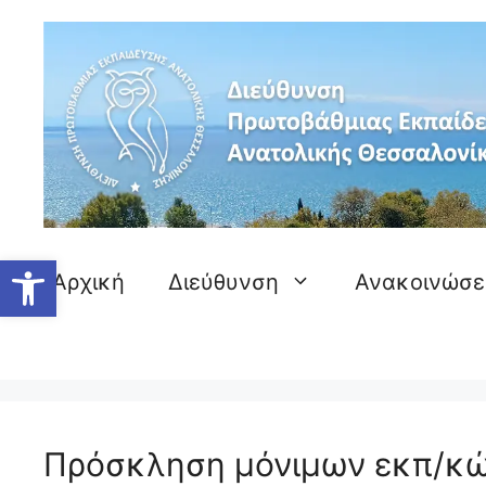
Ανοίξτε τη γραμμή εργαλείων
Αρχική
Διεύθυνση
Ανακοινώσε
Πρόσκληση μόνιμων εκπ/κώ