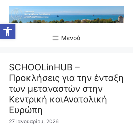
Μετάβαση
σε
περιεχόμενο
Ανοίξτε τη γραμμή εργαλείων
Μενού
SCHOOLinHUB –
Προκλήσεις για την ένταξη
των μεταναστών στην
Κεντρική καιΑνατολική
Ευρώπη
27 Ιανουαρίου, 2026