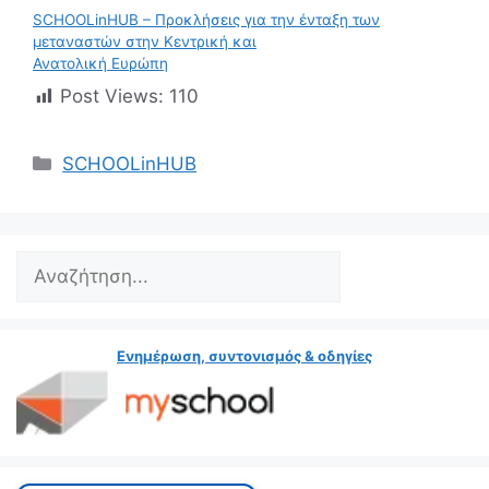
SCHOOLinHUB – Προκλήσεις για την ένταξη των
μεταναστών στην Κεντρική και
Ανατολική Ευρώπη
Post Views:
110
Κατηγορίες
SCHOOLinHUB
Search
Ενημέρωση, συντονισμός & οδηγίες