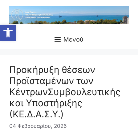
Μετάβαση
σε
περιεχόμενο
Ανοίξτε τη γραμμή εργαλείων
Μενού
Προκήρυξη θέσεων
Προϊσταμένων των
ΚέντρωνΣυμβουλευτικής
και Υποστήριξης
(ΚΕ.Δ.Α.Σ.Υ.)
04 Φεβρουαρίου, 2026