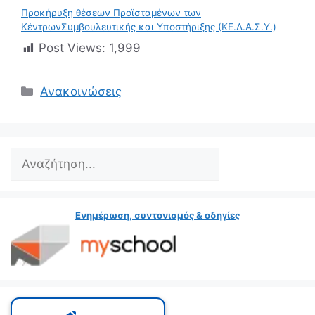
Προκήρυξη θέσεων Προϊσταμένων των
ΚέντρωνΣυμβουλευτικής και Υποστήριξης (ΚΕ.Δ.Α.Σ.Υ.)
Post Views:
1,999
Κατηγορίες
Ανακοινώσεις
Search
Ενημέρωση, συντονισμός & οδηγίες