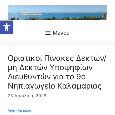
Μετάβαση
σε
περιεχόμενο
Ανοίξτε τη γραμμή εργαλείων
Μενού
Οριστικοί Πίνακες Δεκτών/
μη Δεκτών Υποψηφίων
Διευθυντών για το 9ο
Νηπιαγωγείο Καλαμαριάς
23 Απριλίου, 2026
Λήψη Αρχείου