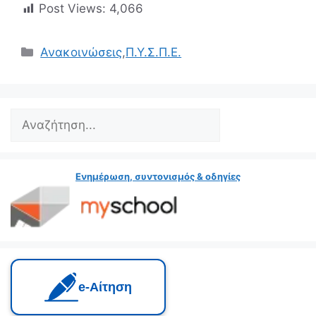
Post Views:
4,066
Κατηγορίες
Ανακοινώσεις
,
Π.Υ.Σ.Π.Ε.
Search
Ενημέρωση, συντονισμός & οδηγίες
e‑Αίτηση