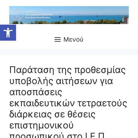
Μετάβαση
σε
περιεχόμενο
Ανοίξτε τη γραμμή εργαλείων
Μενού
Παράταση της προθεσμίας
υποβολής αιτήσεων για
αποσπάσεις
εκπαιδευτικών τετραετούς
διάρκειας σε θέσεις
επιστημονικού
προσωπικού στο Ι.Ε.Π.