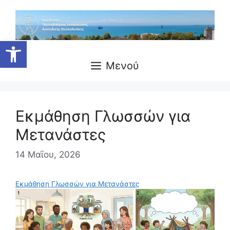
Μετάβαση
σε
περιεχόμενο
Ανοίξτε τη γραμμή εργαλείων
Μενού
Εκμάθηση Γλωσσών για
Μετανάστες
14 Μαΐου, 2026
Εκμάθηση Γλωσσών για Μετανάστες