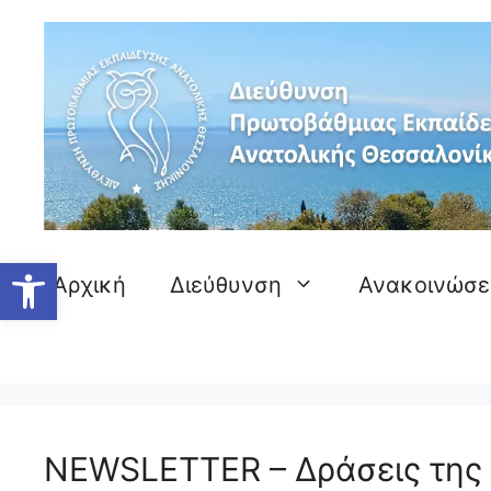
Μετάβαση
σε
περιεχόμενο
Ανοίξτε τη γραμμή εργαλείων
Αρχική
Διεύθυνση
Ανακοινώσε
NEWSLETTER – Δράσεις της Δ