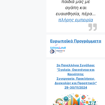
παιδιά μας με
αγάπη και
ευαισθησία, πέρα…
“Η δα
πλήρης εμπειρία
Ευρωπαϊκά Προγράμματα
2ο Πανελλήνιο Συνέδριο:
"Σχολείο, Οικογένεια και
Κοινότητα:
Συνεργασία, Προκλήσεις,
Δυσκολίες και Προοπτικές"
29-30/11/2024