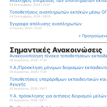
Αναλήψεις υπηρεσίας των αναπληρωτών εκπαι
04 Σεπτεμβρίου, 2024
13:47
Τοποθετήσεις αναπληρωτών εκπ/κών μέσω ΟΠΣ
04 Σεπτεμβρίου, 2024
09:05
Έγγραφα απόλυσης αναπληρωτών
21 Ιουνίου, 2024
10:52
« Προηγούμεν
Σημαντικές Ανακοινώσεις
Ανακοινοποίηση πίνακα τοποθετήσεων εκπαιδε
06 Αυγούστου, 2026
11:24
Υ.Α./Πρόσκληση μόνιμων διορισμών εκπαιδευτ
06 Αυγούστου, 2026
11:20
Τοποθετήσεις υπεράριθμων εκπαιδευτικών και 
Αγωγής
05 Αυγούστου, 2026
09:17
Υ.Α. πρόσκλησης για αιτήσεις διορισμού μελώ
05 Αυγούστου, 2026
09:11