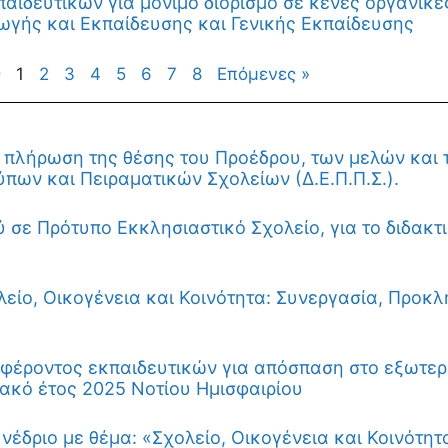
ιδευτικών για μόνιμο διορισμό σε κενές οργανικέ
ωγής και Εκπαίδευσης και Γενικής Εκπαίδευσης
ς
1
2
3
4
5
6
7
8
Επόμενες »
πλήρωση της θέσης του Προέδρου, των μελών και 
πων και Πειραματικών Σχολείων (Δ.Ε.Π.Π.Σ.).
 σε Πρότυπο Εκκλησιαστικό Σχολείο, για το διδακτ
ίο, Οικογένεια και Κοινότητα: Συνεργασία, Προκλ
έροντος εκπαιδευτικών για απόσπαση στο εξωτερι
ακό έτος 2025 Νοτίου Ημισφαιρίου
νέδριο με θέμα: «Σχολείο, Οικογένεια και Κοινότητ