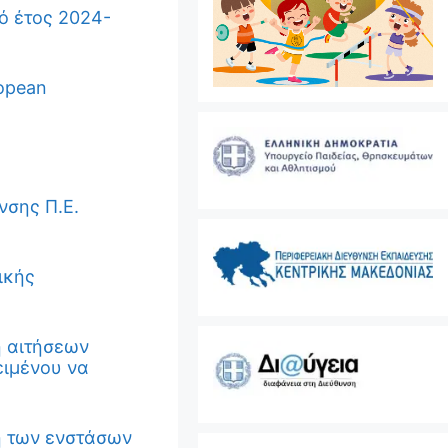
ό έτος 2024-
ropean
νσης Π.Ε.
ικής
ή αιτήσεων
ειμένου να
η των ενστάσων