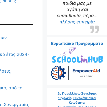
ς θέσεις
παιδιά μας με
αγάπη και
ευαισθησία, πέρα…
πλήρης εμπειρία
των
Ευρωπαϊκά Προγράμματα
ικό έτος 2024-
ήσεις,
κό, από το
2ο Πανελλήνιο Συνέδριο:
"Σχολείο, Οικογένεια και
Κοινότητα:
α: Συνεργασία,
Συνεργασία, Προκλήσεις,