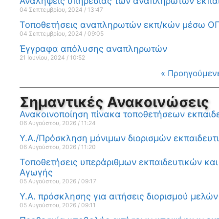
Αναλήψεις υπηρεσίας των αναπληρωτών εκπαι
04 Σεπτεμβρίου, 2024
13:47
Τοποθετήσεις αναπληρωτών εκπ/κών μέσω ΟΠΣ
04 Σεπτεμβρίου, 2024
09:05
Έγγραφα απόλυσης αναπληρωτών
21 Ιουνίου, 2024
10:52
« Προηγούμεν
Σημαντικές Ανακοινώσεις
Ανακοινοποίηση πίνακα τοποθετήσεων εκπαιδε
06 Αυγούστου, 2026
11:24
Υ.Α./Πρόσκληση μόνιμων διορισμών εκπαιδευτ
06 Αυγούστου, 2026
11:20
Τοποθετήσεις υπεράριθμων εκπαιδευτικών και 
Αγωγής
05 Αυγούστου, 2026
09:17
Υ.Α. πρόσκλησης για αιτήσεις διορισμού μελώ
05 Αυγούστου, 2026
09:11