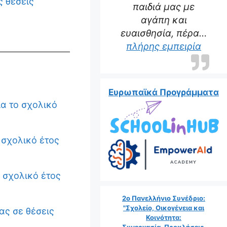
ς θέσεις
παιδιά μας με
αγάπη και
ευαισθησία, πέρα…
πλήρης εμπειρία
Ευρωπαϊκά Προγράμματα
ια το σχολικό
 σχολικό έτος
 σχολικό έτος
2ο Πανελλήνιο Συνέδριο:
"Σχολείο, Οικογένεια και
ας σε θέσεις
Κοινότητα:
Συνεργασία, Προκλήσεις,