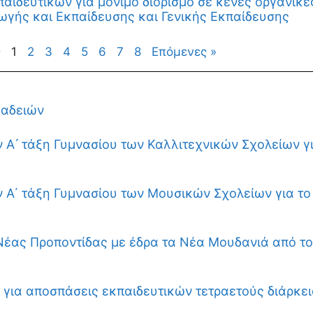
ιδευτικών για μόνιμο διορισμό σε κενές οργανικέ
ωγής και Εκπαίδευσης και Γενικής Εκπαίδευσης
ς
1
2
3
4
5
6
7
8
Επόμενες »
 αδειών
 Α ́ τάξη Γυμνασίου των Καλλιτεχνικών Σχολείων γ
 Α΄ τάξη Γυμνασίου των Μουσικών Σχολείων για το
Νέας Προποντίδας με έδρα τα Νέα Μουδανιά από το
για αποσπάσεις εκπαιδευτικών τετραετούς διάρκει