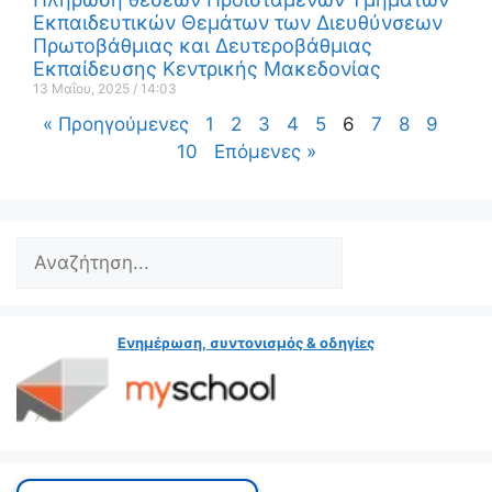
Εκπαιδευτικών Θεμάτων των Διευθύνσεων
Πρωτοβάθμιας και Δευτεροβάθμιας
Εκπαίδευσης Κεντρικής Μακεδονίας
13 Μαΐου, 2025
14:03
« Προηγούμενες
1
2
3
4
5
6
7
8
9
10
Επόμενες »
Ενημέρωση, συντονισμός & οδηγίες