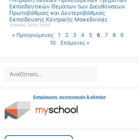
Εκπαιδευτικών Θεμάτων των Διευθύνσεων
Πρωτοβάθμιας και Δευτεροβάθμιας
Εκπαίδευσης Κεντρικής Μακεδονίας
13 Μαΐου, 2025
14:03
« Προηγούμενες
1
2
3
4
5
6
7
8
9
10
Επόμενες »
Ενημέρωση, συντονισμός & οδηγίες