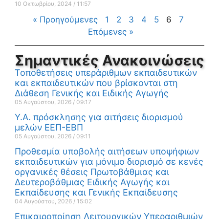
10 Οκτωβρίου, 2024
11:57
« Προηγούμενες
1
2
3
4
5
6
7
Επόμενες »
Σημαντικές Ανακοινώσεις
Τοποθετήσεις υπεράριθμων εκπαιδευτικών
και εκπαιδευτικών που βρίσκονται στη
Διάθεση Γενικής και Ειδικής Αγωγής
05 Αυγούστου, 2026
09:17
Υ.Α. πρόσκλησης για αιτήσεις διορισμού
μελών ΕΕΠ-ΕΒΠ
05 Αυγούστου, 2026
09:11
Προθεσμία υποβολής αιτήσεων υποψήφιων
εκπαιδευτικών για μόνιμο διορισμό σε κενές
οργανικές θέσεις Πρωτοβάθμιας και
Δευτεροβάθμιας Ειδικής Αγωγής και
Εκπαίδευσης και Γενικής Εκπαίδευσης
04 Αυγούστου, 2026
15:02
Επικαιροποίηση Λειτουργικών Υπεραριθμιών