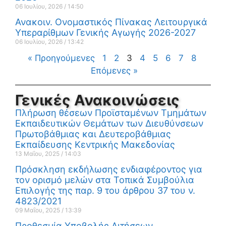
06 Ιουλίου, 2026
14:50
Ανακοιν. Ονομαστικός Πίνακας Λειτουργικά
Υπεραρίθμων Γενικής Αγωγής 2026-2027
06 Ιουλίου, 2026
13:42
« Προηγούμενες
1
2
3
4
5
6
7
8
Επόμενες »
Γενικές Ανακοινώσεις
Πλήρωση θέσεων Προϊσταμένων Τμημάτων
Εκπαιδευτικών Θεμάτων των Διευθύνσεων
Πρωτοβάθμιας και Δευτεροβάθμιας
Εκπαίδευσης Κεντρικής Μακεδονίας
13 Μαΐου, 2025
14:03
Πρόσκληση εκδήλωσης ενδιαφέροντος για
τον ορισμό μελών στα Τοπικά Συμβούλια
Επιλογής της παρ. 9 του άρθρου 37 του ν.
4823/2021
09 Μαΐου, 2025
13:39
Προθεσμία Υποβολής Αιτήσεων