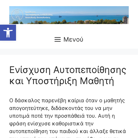
Μετάβαση
σε
περιεχόμενο
Ανοίξτε τη γραμμή εργαλείων
Μενού
Ενίσχυση Αυτοπεποίθησης
και Υποστήριξη Μαθητή
Ο δάσκαλος παρενέβη καίρια όταν ο μαθητής
απογοητεύτηκε, διδάσκοντάς του να μην
υποτιμά ποτέ την προσπάθειά του. Αυτή η
φράση ενίσχυσε καθοριστικά την
αυτοπεποίθηση του παιδιού και άλλαξε θετικά