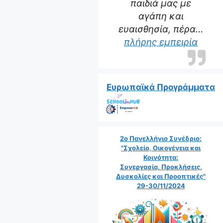
παιδιά μας με
αγάπη και
ευαισθησία, πέρα…
“Η δα
πλήρης εμπειρία
Ευρωπαϊκά Προγράμματα
2ο Πανελλήνιο Συνέδριο:
"Σχολείο, Οικογένεια και
Κοινότητα:
Συνεργασία, Προκλήσεις,
Δυσκολίες και Προοπτικές"
29-30/11/2024