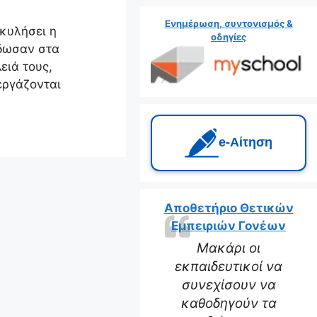
Ενημέρωση, συντονισμός &
κυλήσει η
οδηγίες
έδωσαν στα
ειά τους,
εργάζονται
e‑Αίτηση
Αποθετήριο Θετικών
Εμπειριών Γονέων
Μακάρι οι
εκπαιδευτικοί να
συνεχίσουν να
καθοδηγούν τα