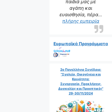
παιδιά μας με
αγάπη και
ευαισθησία, πέρα…
“Η δα
πλήρης εμπειρία
Ευρωπαϊκά Προγράμματα
2ο Πανελλήνιο Συνέδριο:
"Σχολείο, Οικογένεια και
Κοινότητα:
Συνεργασία, Προκλήσεις,
Δυσκολίες και Προοπτικές"
29-30/11/2024