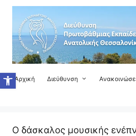
Μετάβαση
σε
περιεχόμενο
Ανοίξτε τη γραμμή εργαλείων
Αρχική
Διεύθυνση
Ανακοινώσε
Ο δάσκαλος μουσικής ενέπνε