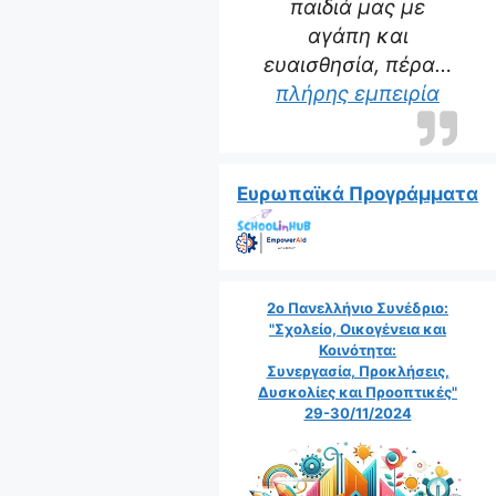
παιδιά μας με
αγάπη και
ευαισθησία, πέρα…
“Η δα
πλήρης εμπειρία
Ευρωπαϊκά Προγράμματα
2ο Πανελλήνιο Συνέδριο:
"Σχολείο, Οικογένεια και
Κοινότητα:
Συνεργασία, Προκλήσεις,
Δυσκολίες και Προοπτικές"
29-30/11/2024