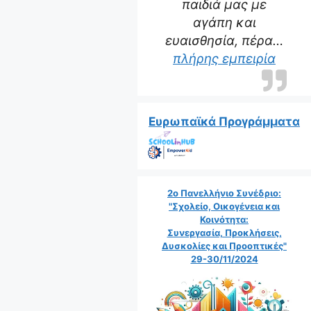
παιδιά μας με
αγάπη και
ευαισθησία, πέρα…
“Η δα
πλήρης εμπειρία
Ευρωπαϊκά Προγράμματα
2ο Πανελλήνιο Συνέδριο:
"Σχολείο, Οικογένεια και
Κοινότητα:
Συνεργασία, Προκλήσεις,
Δυσκολίες και Προοπτικές"
29-30/11/2024