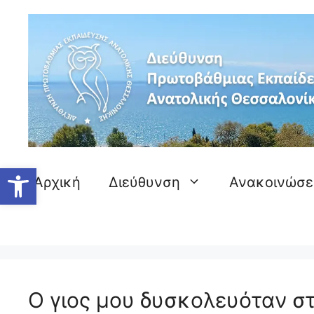
Μετάβαση
σε
περιεχόμενο
Ανοίξτε τη γραμμή εργαλείων
Αρχική
Διεύθυνση
Ανακοινώσε
Ο γιος μου δυσκολευόταν σ