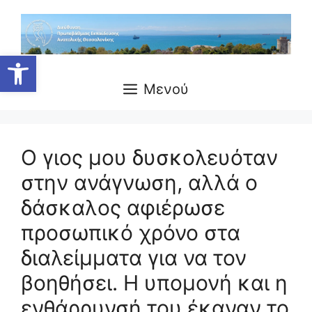
Μετάβαση
σε
περιεχόμενο
Ανοίξτε τη γραμμή εργαλείων
Μενού
Ο γιος μου δυσκολευόταν
στην ανάγνωση, αλλά ο
δάσκαλος αφιέρωσε
προσωπικό χρόνο στα
διαλείμματα για να τον
βοηθήσει. Η υπομονή και η
ενθάρρυνσή του έκαναν το