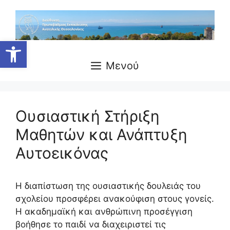
Μετάβαση
σε
περιεχόμενο
Ανοίξτε τη γραμμή εργαλείων
Μενού
Ουσιαστική Στήριξη
Μαθητών και Ανάπτυξη
Αυτοεικόνας
Η διαπίστωση της ουσιαστικής δουλειάς του
σχολείου προσφέρει ανακούφιση στους γονείς.
Η ακαδημαϊκή και ανθρώπινη προσέγγιση
βοήθησε το παιδί να διαχειριστεί τις