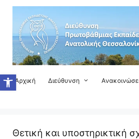
Μετάβαση
σε
περιεχόμενο
Ανοίξτε τη γραμμή εργαλείων
Αρχική
Διεύθυνση
Ανακοινώσε
Θετική και υποστηρικτική σ