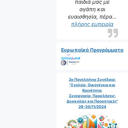
παιδιά μας με
αγάπη και
ευαισθησία, πέρα…
“Η δα
πλήρης εμπειρία
Ευρωπαϊκά Προγράμματα
2ο Πανελλήνιο Συνέδριο:
"Σχολείο, Οικογένεια και
Κοινότητα:
Συνεργασία, Προκλήσεις,
Δυσκολίες και Προοπτικές"
29-30/11/2024