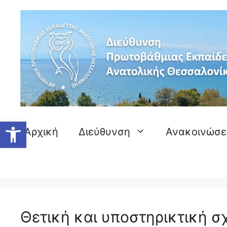
Μετάβαση
σε
περιεχόμενο
Ανοίξτε τη γραμμή εργαλείων
Αρχική
Διεύθυνση
Ανακοινώσε
Θετική και υποστηρικτική σ