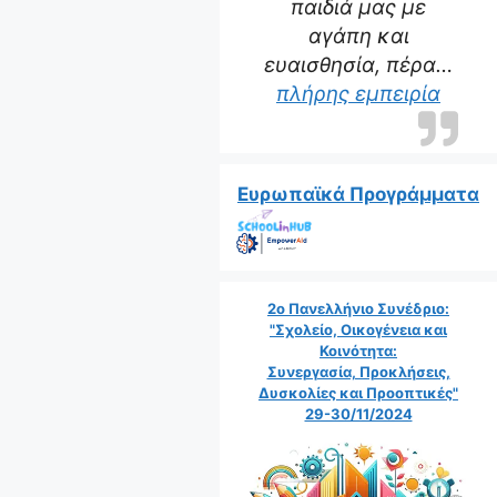
παιδιά μας με
αγάπη και
ευαισθησία, πέρα…
“Η δα
πλήρης εμπειρία
Ευρωπαϊκά Προγράμματα
2ο Πανελλήνιο Συνέδριο:
"Σχολείο, Οικογένεια και
Κοινότητα:
Συνεργασία, Προκλήσεις,
Δυσκολίες και Προοπτικές"
29-30/11/2024