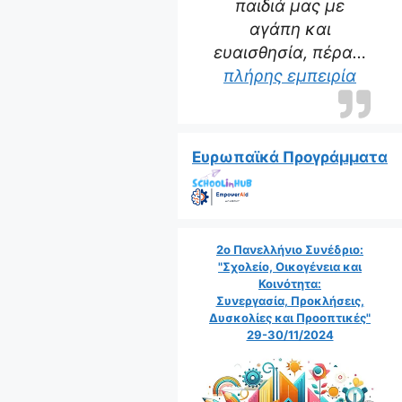
παιδιά μας με
αγάπη και
ευαισθησία, πέρα…
“Η δα
πλήρης εμπειρία
Ευρωπαϊκά Προγράμματα
2ο Πανελλήνιο Συνέδριο:
"Σχολείο, Οικογένεια και
Κοινότητα:
Συνεργασία, Προκλήσεις,
Δυσκολίες και Προοπτικές"
29-30/11/2024