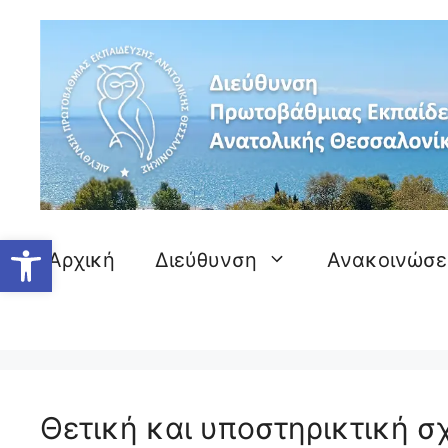
Μετάβαση
σε
περιεχόμενο
Ανοίξτε τη γραμμή εργαλείων
Αρχική
Διεύθυνση
Ανακοινώσε
Θετική και υποστηρικτική σ