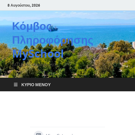
8 Αυγούστου, 2026
Κόμβος
Πληροφόρησης
MySchool
ΔΙ.Π.Ε. Αν. Θεσσαλονίκης
ΚΎΡΙΟ ΜΕΝΟΎ