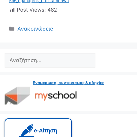
596_epanaprok_proistamenwn
Post Views:
482
Κατηγορίες
Ανακοινώσεις
Search
Ενημέρωση, συντονισμός & οδηγίες
e‑Αίτηση