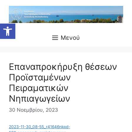
Μετάβαση
σε
περιεχόμενο
Ανοίξτε τη γραμμή εργαλείων
Μενού
Επαναπροκήρυξη θέσεων
Προϊσταμένων
Πειραματικών
Νηπιαγωγείων
30 Νοεμβρίου, 2023
2023-11-30_08-55_r41646nkpd-