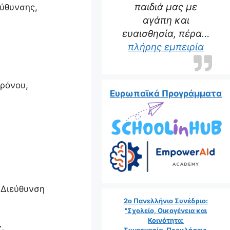
παιδιά μας με
εύθυνσης,
αγάπη και
ευαισθησία, πέρα…
πλήρης εμπειρία
χρόνου,
Ευρωπαϊκά Προγράμματα
 Διεύθυνση
2ο Πανελλήνιο Συνέδριο:
"Σχολείο, Οικογένεια και
Κοινότητα:
,
Συνεργασία, Προκλήσεις,