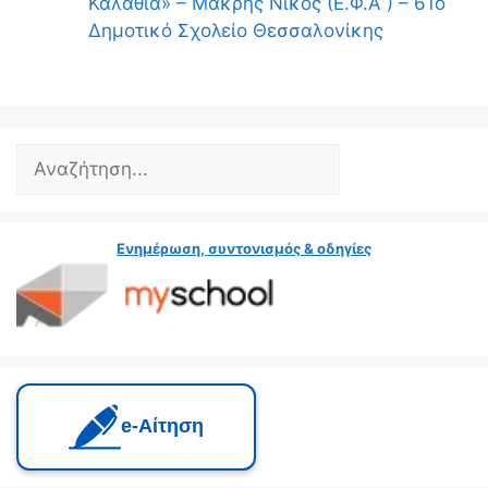
Καλάθια» – Μακρής Νίκος (Ε.Φ.Α ) – 61ο
Δημοτικό Σχολείο Θεσσαλονίκης
Ενημέρωση, συντονισμός & οδηγίες
e‑Αίτηση