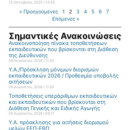
13 Οκτωβρίου, 2025
14:33
« Προηγούμενες
1
2
3
4
5
6
7
Επόμενες »
Σημαντικές Ανακοινώσεις
Ανακοινοποίηση πίνακα τοποθετήσεων
εκπαιδευτικών που βρίσκονται στη Διάθεση
της Διεύθυνσης
06 Αυγούστου, 2026
11:24
Υ.Α./Πρόσκληση μόνιμων διορισμών
εκπαιδευτικών 2026 / Προθεσμία υποβολής
αιτήσεων
06 Αυγούστου, 2026
11:20
Τοποθετήσεις υπεράριθμων εκπαιδευτικών
και εκπαιδευτικών που βρίσκονται στη
Διάθεση Γενικής και Ειδικής Αγωγής
05 Αυγούστου, 2026
09:17
Υ.Α. πρόσκλησης για αιτήσεις διορισμού
μελών ΕΕΠ-ΕΒΠ