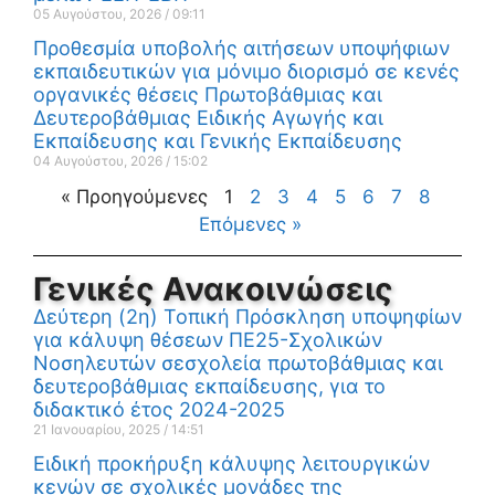
05 Αυγούστου, 2026
09:11
Προθεσμία υποβολής αιτήσεων υποψήφιων
εκπαιδευτικών για μόνιμο διορισμό σε κενές
οργανικές θέσεις Πρωτοβάθμιας και
Δευτεροβάθμιας Ειδικής Αγωγής και
Εκπαίδευσης και Γενικής Εκπαίδευσης
04 Αυγούστου, 2026
15:02
« Προηγούμενες
1
2
3
4
5
6
7
8
Επόμενες »
Γενικές Ανακοινώσεις
Δεύτερη (2η) Τοπική Πρόσκληση υποψηφίων
για κάλυψη θέσεων ΠΕ25-Σχολικών
Νοσηλευτών σεσχολεία πρωτοβάθμιας και
δευτεροβάθμιας εκπαίδευσης, για το
διδακτικό έτος 2024-2025
21 Ιανουαρίου, 2025
14:51
Ειδική προκήρυξη κάλυψης λειτουργικών
κενών σε σχολικές μονάδες της