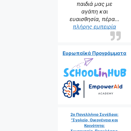
παιδιά μας με
αγάπη και
ευαισθησία, πέρα…
πλήρης εμπειρία
Ευρωπαϊκά Προγράμματα
2ο Πανελλήνιο Συνέδριο:
"Σχολείο, Οικογένεια και
Κοινότητα:
Συνεργασία, Προκλήσεις,