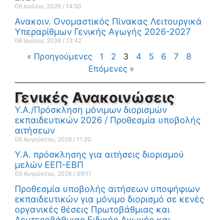
06 Ιουλίου, 2026
14:50
Ανακοιν. Ονομαστικός Πίνακας Λειτουργικά
Υπεραρίθμων Γενικής Αγωγής 2026-2027
06 Ιουλίου, 2026
13:42
« Προηγούμενες
1
2
3
4
5
6
7
8
Επόμενες »
Γενικές Ανακοινώσεις
Υ.Α./Πρόσκληση μόνιμων διορισμών
εκπαιδευτικών 2026 / Προθεσμία υποβολής
αιτήσεων
06 Αυγούστου, 2026
11:20
Υ.Α. πρόσκλησης για αιτήσεις διορισμού
μελών ΕΕΠ-ΕΒΠ
05 Αυγούστου, 2026
09:11
Προθεσμία υποβολής αιτήσεων υποψήφιων
εκπαιδευτικών για μόνιμο διορισμό σε κενές
οργανικές θέσεις Πρωτοβάθμιας και
Δευτεροβάθμιας Ειδικής Αγωγής και