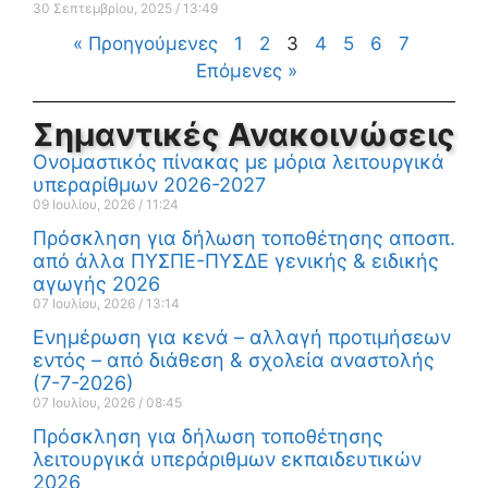
30 Σεπτεμβρίου, 2025
13:49
« Προηγούμενες
1
2
3
4
5
6
7
Επόμενες »
Σημαντικές Ανακοινώσεις
Ονομαστικός πίνακας με μόρια λειτουργικά
υπεραρίθμων 2026-2027
09 Ιουλίου, 2026
11:24
Πρόσκληση για δήλωση τοποθέτησης αποσπ.
από άλλα ΠΥΣΠΕ-ΠΥΣΔΕ γενικής & ειδικής
αγωγής 2026
07 Ιουλίου, 2026
13:14
Ενημέρωση για κενά – αλλαγή προτιμήσεων
εντός – από διάθεση & σχολεία αναστολής
(7-7-2026)
07 Ιουλίου, 2026
08:45
Πρόσκληση για δήλωση τοποθέτησης
λειτουργικά υπεράριθμων εκπαιδευτικών
2026