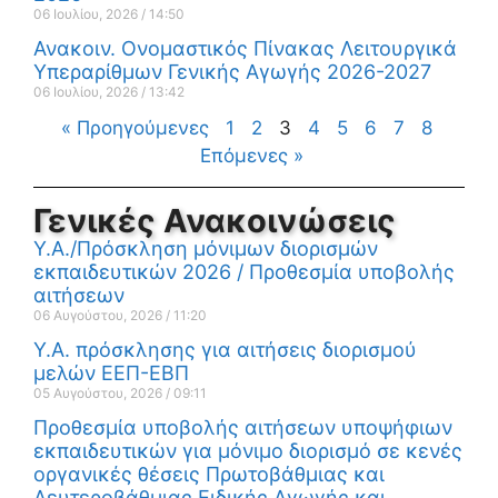
06 Ιουλίου, 2026
14:50
Ανακοιν. Ονομαστικός Πίνακας Λειτουργικά
Υπεραρίθμων Γενικής Αγωγής 2026-2027
06 Ιουλίου, 2026
13:42
« Προηγούμενες
1
2
3
4
5
6
7
8
Επόμενες »
Γενικές Ανακοινώσεις
Υ.Α./Πρόσκληση μόνιμων διορισμών
εκπαιδευτικών 2026 / Προθεσμία υποβολής
αιτήσεων
06 Αυγούστου, 2026
11:20
Υ.Α. πρόσκλησης για αιτήσεις διορισμού
μελών ΕΕΠ-ΕΒΠ
05 Αυγούστου, 2026
09:11
Προθεσμία υποβολής αιτήσεων υποψήφιων
εκπαιδευτικών για μόνιμο διορισμό σε κενές
οργανικές θέσεις Πρωτοβάθμιας και
Δευτεροβάθμιας Ειδικής Αγωγής και