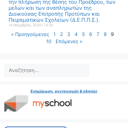
την πλήρωση της θέσης του Προέδρου, των
μελών και των αναπληρωτών της
Διοικούσας Επιτροπής Προτύπων και
Πειραματικών Σχολείων (Δ.Ε.Π.Π.Σ.).
14 Νοεμβρίου, 2024
13:35
« Προηγούμενες
1
2
3
4
5
6
7
8
9
10
Επόμενες »
Ενημέρωση, συντονισμός & οδηγίες