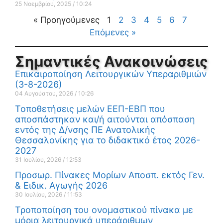
25 Νοεμβρίου, 2025
10:24
« Προηγούμενες
1
2
3
4
5
6
7
Επόμενες »
Σημαντικές Ανακοινώσεις
Επικαιροποίηση Λειτουργικών Υπεραριθμιών
(3-8-2026)
04 Αυγούστου, 2026
10:26
Τοποθετήσεις μελών ΕΕΠ-ΕΒΠ που
αποσπάστηκαν και/ή αιτούνται απόσπαση
εντός της Δ/νσης ΠΕ Ανατολικής
Θεσσαλονίκης για το διδακτικό έτος 2026-
2027
31 Ιουλίου, 2026
12:53
Προσωρ. Πίνακες Μορίων Αποσπ. εκτός Γεν.
& Ειδικ. Αγωγής 2026
30 Ιουλίου, 2026
11:53
Τροποποίηση του ονομαστικού πίνακα με
μόρια λειτουργικά υπεράριθμων