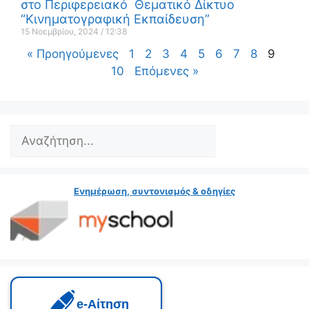
στο Περιφερειακό Θεματικό Δίκτυο
“Κινηματογραφική Εκπαίδευση”
15 Νοεμβρίου, 2024
12:38
« Προηγούμενες
1
2
3
4
5
6
7
8
9
10
Επόμενες »
Ενημέρωση, συντονισμός & οδηγίες
e‑Αίτηση