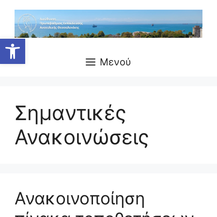
Μετάβαση
σε
περιεχόμενο
Ανοίξτε τη γραμμή εργαλείων
Μενού
Σημαντικές
Ανακοινώσεις
Ανακοινοποίηση