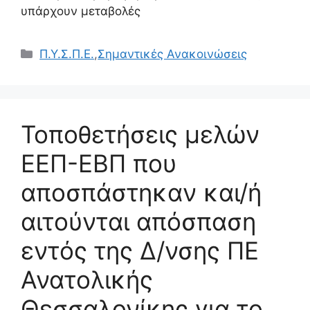
υπάρχουν μεταβολές
Κατηγορίες
Π.Υ.Σ.Π.Ε.
,
Σημαντικές Ανακοινώσεις
Τοποθετήσεις μελών
ΕΕΠ-ΕΒΠ που
αποσπάστηκαν και/ή
αιτούνται απόσπαση
εντός της Δ/νσης ΠΕ
Ανατολικής
Θεσσαλονίκης για το