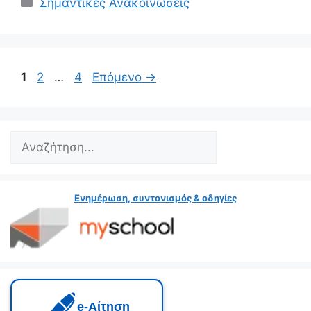
Κατηγορίες
Σημαντικές Ανακοινώσεις
Σελίδα
Σελίδα
Σελίδα
1
2
…
4
Επόμενο
→
Search
Ενημέρωση, συντονισμός & οδηγίες
e‑Αίτηση