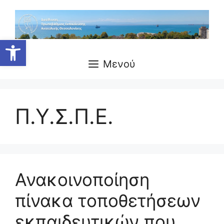
Μετάβαση
σε
περιεχόμενο
Ανοίξτε τη γραμμή εργαλείων
Μενού
Π.Υ.Σ.Π.Ε.
Ανακοινοποίηση
πίνακα τοποθετήσεων
εκπαιδευτικών που