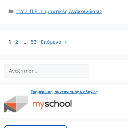
Κατηγορίες
Π.Υ.Σ.Π.Ε.
,
Σημαντικές Ανακοινώσεις
Σελίδα
Σελίδα
Σελίδα
1
2
…
53
Επόμενο
→
Search
Ενημέρωση, συντονισμός & οδηγίες