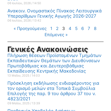
06 Ιουλίου, 2026
14:50
Ανακοιν. Ονομαστικός Πίνακας Λειτουργικά
Υπεραρίθμων Γενικής Αγωγής 2026-2027
06 Ιουλίου, 2026
13:42
« Προηγούμενες
1
2
3
4
5
6
7
8
Επόμενες »
Γενικές Ανακοινώσεις
Πλήρωση θέσεων Προϊσταμένων Τμημάτων
Εκπαιδευτικών Θεμάτων των Διευθύνσεων
Πρωτοβάθμιας και Δευτεροβάθμιας
Εκπαίδευσης Κεντρικής Μακεδονίας
13 Μαΐου, 2025
14:03
Πρόσκληση εκδήλωσης ενδιαφέροντος για
τον ορισμό μελών στα Τοπικά Συμβούλια
Επιλογής της παρ. 9 του άρθρου 37 του ν.
4823/2021
09 Μαΐου, 2025
13:39
Προθεσμία Υποβολής Αιτήσεων