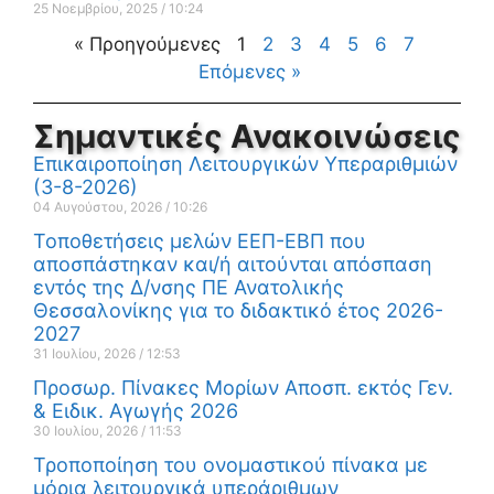
25 Νοεμβρίου, 2025
10:24
« Προηγούμενες
1
2
3
4
5
6
7
Επόμενες »
Σημαντικές Ανακοινώσεις
Επικαιροποίηση Λειτουργικών Υπεραριθμιών
(3-8-2026)
04 Αυγούστου, 2026
10:26
Τοποθετήσεις μελών ΕΕΠ-ΕΒΠ που
αποσπάστηκαν και/ή αιτούνται απόσπαση
εντός της Δ/νσης ΠΕ Ανατολικής
Θεσσαλονίκης για το διδακτικό έτος 2026-
2027
31 Ιουλίου, 2026
12:53
Προσωρ. Πίνακες Μορίων Αποσπ. εκτός Γεν.
& Ειδικ. Αγωγής 2026
30 Ιουλίου, 2026
11:53
Τροποποίηση του ονομαστικού πίνακα με
μόρια λειτουργικά υπεράριθμων