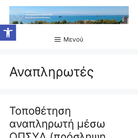
Μετάβαση
σε
περιεχόμενο
Ανοίξτε τη γραμμή εργαλείων
Μενού
Αναπληρωτές
Τοποθέτηση
αναπληρωτή μέσω
ΟΠΣΥΔ (πρόσληψη